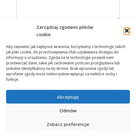
Zarządzaj zgodami plików
*
NAZWA
cookie
Aby zapewnić jak najlepsze wrażenia, korzystamy z technologii, takich
jak pliki cookie, do przechowywania i/lub uzyskiwania dostępu do
*
ADRES EMAIL
informacji o urządzeniu. Zgoda na te technologie pozwoli nam
przetwarzać dane, takie jak zachowanie podczas przeglądania lub
unikalne identyfikatory na tej stronie. Brak wyrażenia zgody lub
wycofanie zgody może niekorzystnie wpłynąć na niektóre cechy i
funkcje.
WITRYNA INTERNETOWA
Akceptuję
Dodaj komentarz
Odmów
Zobacz preferencje